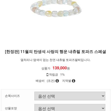
[한정판] 11월의 탄생석 사랑의 행운 내츄럴 토파즈 스페셜
열처리나 염색이 없는 천연 내츄럴 토파즈팔찌입니다.
139,000
상품가
원
적립금
1%
배송비
(조건)
지역별
손목사이즈
선물포장