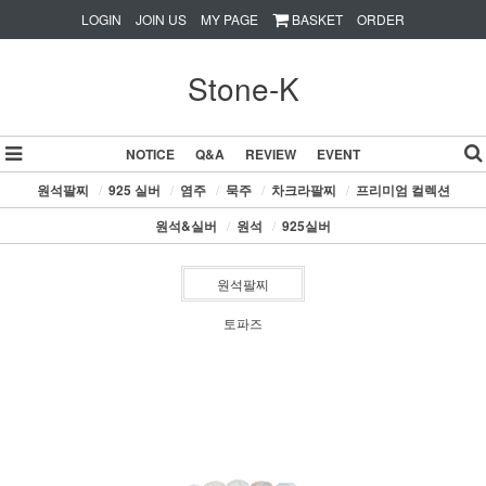
LOGIN
JOIN US
MY PAGE
BASKET
ORDER
Stone-K
NOTICE
Q&A
REVIEW
EVENT
원석팔찌
/
925 실버
/
염주
/
묵주
/
차크라팔찌
/
프리미엄 컬렉션
원석&실버
/
원석
/
925실버
원석팔찌
토파즈