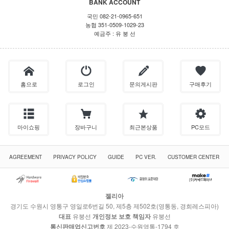
BANK ACCOUNT
국민 082-21-0965-651
농협 351-0509-1029-23
예금주 : 유 붕 선
홈으로
로그인
문의게시판
구매후기
마이쇼핑
장바구니
최근본상품
PC모드
AGREEMENT
PRIVACY POLICY
GUIDE
PC VER.
CUSTOMER CENTER
젤리아
경기도 수원시 영통구 영일로6번길 50, 제5층 제502호(영통동, 경희레스피아)
대표
유붕선
개인정보 보호 책임자
유붕선
통신판매업신고번호
제 2023-수원영통-1794 호