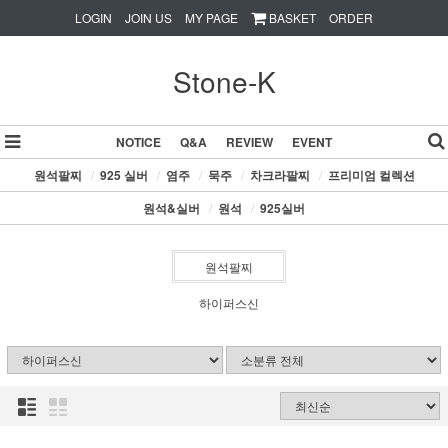
LOGIN
JOIN US
MY PAGE
BASKET
ORDER
Stone-K
NOTICE
Q&A
REVIEW
EVENT
원석팔찌
/
925 실버
/
염주
/
묵주
/
차크라팔찌
/
프리미엄 컬렉션
원석&실버
/
원석
/
925실버
원석팔찌
하이퍼스신