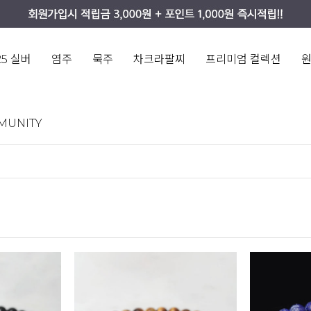
25 실버
염주
묵주
차크라팔찌
프리미엄 컬렉션
MUNITY