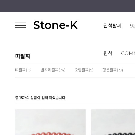
Stone-K
원석팔찌
9
원석
COM
띠팔찌
띠팔찌(15)
별자리팔찌(74)
오행팔찌(5)
행운팔찌(19)
총
15
개의 상품이 검색 되었습니다.