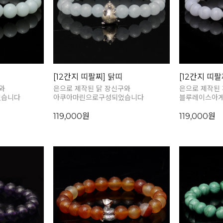
[12간지 띠팔찌] 닭띠
[12간지 띠팔
와
은으로 제작된 닭 장신구와
은으로 제작된
었습니다
아쿠아마린으로구성되었습니다
블루레이스아게
119,000원
119,000원