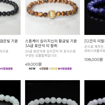
검은빛 기운
스톤케이 십이지신의 황금빛 기운
[12간지 띠
3A급 호안석 띠 팔찌
은으로 제작된
라피스라줄리로
장식으로
3A급 호안석과 십이간지 띠 장식으로
구성된 심플팔찌입니다.
108,000원
49,000원