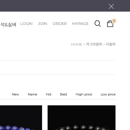
0
LOGIN
JOIN
ORDER
MYPAGE
원석&실버
HOME
>
차크라팔찌
>
띠팔찌
New
Name
Hot
Best
High price
Low price