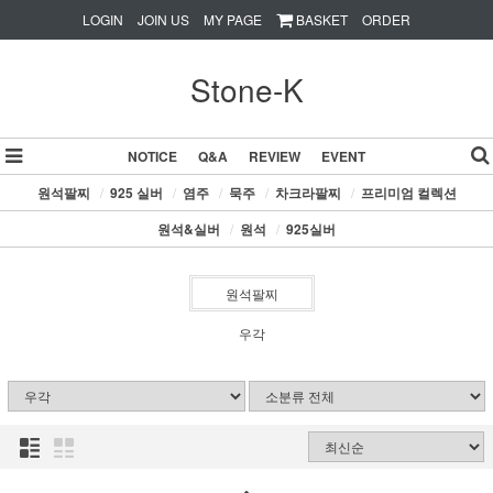
LOGIN
JOIN US
MY PAGE
BASKET
ORDER
Stone-K
NOTICE
Q&A
REVIEW
EVENT
원석팔찌
/
925 실버
/
염주
/
묵주
/
차크라팔찌
/
프리미엄 컬렉션
원석&실버
/
원석
/
925실버
원석팔찌
우각