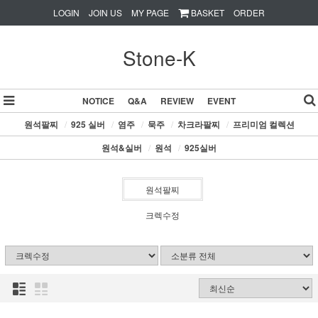
LOGIN
JOIN US
MY PAGE
BASKET
ORDER
Stone-K
NOTICE
Q&A
REVIEW
EVENT
원석팔찌
/
925 실버
/
염주
/
묵주
/
차크라팔찌
/
프리미엄 컬렉션
원석&실버
/
원석
/
925실버
원석팔찌
크렉수정