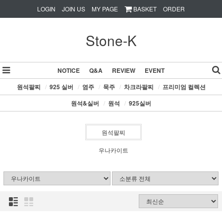
LOGIN
JOIN US
MY PAGE
BASKET
ORDER
Stone-K
NOTICE
Q&A
REVIEW
EVENT
원석팔찌
/
925 실버
/
염주
/
묵주
/
차크라팔찌
/
프리미엄 컬렉션
원석&실버
/
원석
/
925실버
원석팔찌
우나카이트