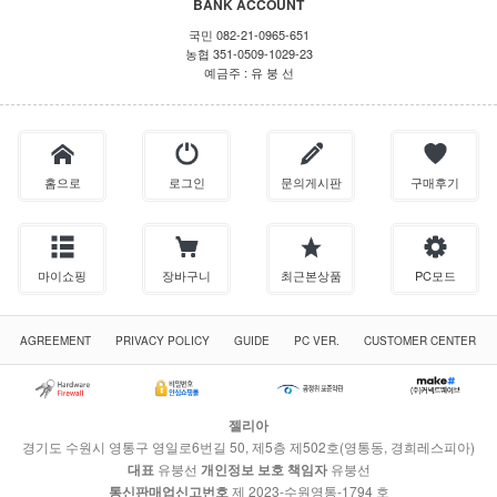
BANK ACCOUNT
국민 082-21-0965-651
농협 351-0509-1029-23
예금주 : 유 붕 선
홈으로
로그인
문의게시판
구매후기
마이쇼핑
장바구니
최근본상품
PC모드
AGREEMENT
PRIVACY POLICY
GUIDE
PC VER.
CUSTOMER CENTER
젤리아
경기도 수원시 영통구 영일로6번길 50, 제5층 제502호(영통동, 경희레스피아)
대표
유붕선
개인정보 보호 책임자
유붕선
통신판매업신고번호
제 2023-수원영통-1794 호