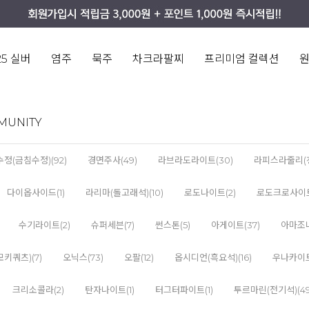
25 실버
염주
묵주
차크라팔찌
프리미엄 컬렉션
MUNITY
정(금침수정)(92)
경면주사(49)
라브라도라이트(30)
라피스라줄리(청
다이옵사이드(1)
라리마(돌고래석)(10)
로도나이트(2)
로도크로사이트
수기라이트(2)
슈퍼세븐(7)
썬스톤(5)
아게이트(37)
아마조나
키쿼츠)(7)
오닉스(73)
오팔(12)
옵시디언(흑요석)(16)
우나카이트
크리소콜라(2)
탄자나이트(1)
터그터파이트(1)
투르마린(전기석)(49