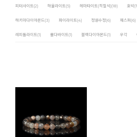
피터사이트(2)
하울라이트(5)
헤마타이트(적철석)(18)
호박(1
하키마다이아몬드(3)
파이라이트(4)
정원수정(6)
재스퍼(6)
레피돌라이트(1)
몰다바이트(1)
블랙다이아몬드(1)
우각