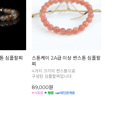
톤 심플팔찌
스톤케이 2A급 이상 썬스톤 심플팔
찌
4가지 크기의 썬스톤으로
구성된 심플팔찌입니다.
89,000원