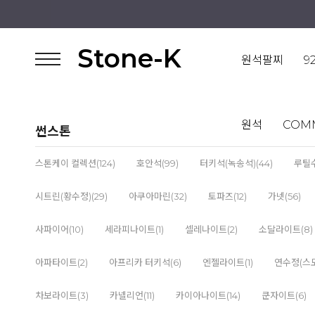
Stone-K
원석팔찌
9
원석
COM
썬스톤
스톤케이 컬렉션(124)
호안석(99)
터키석(녹송석)(44)
루틸수
시트린(황수정)(29)
아쿠아마린(32)
토파즈(12)
가넷(56)
사파이어(10)
세라피나이트(1)
셀레나이트(2)
소달라이트(8)
아파타이트(2)
아프리카 터키석(6)
엔젤라이트(1)
연수정(스모
차보라이트(3)
카넬리언(11)
카이아나이트(14)
쿤자이트(6)