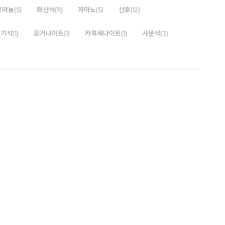
마늄(5)
화산석(11)
자마노(5)
산호(12)
기석(1)
모거나이트(1)
카콕세나이트(1)
사문석(3)