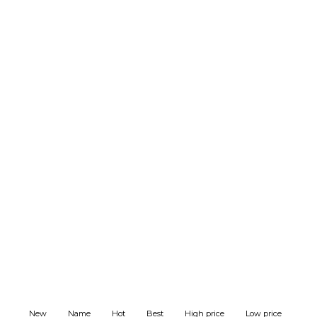
New
Name
Hot
Best
High price
Low price