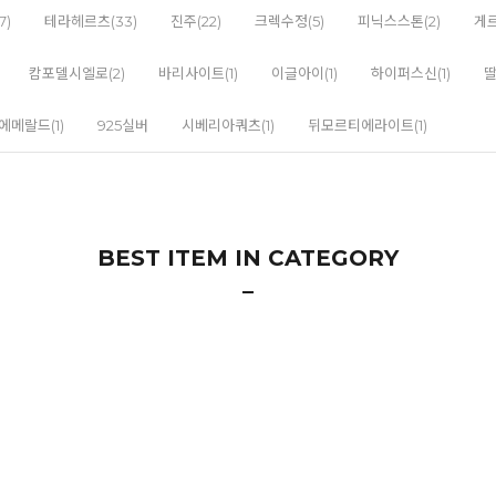
7)
테라헤르츠(33)
진주(22)
크렉수정(5)
피닉스스톤(2)
게르
캄포델시엘로(2)
바리사이트(1)
이글아이(1)
하이퍼스신(1)
딸
에메랄드(1)
925실버
시베리아쿼츠(1)
뒤모르티에라이트(1)
BEST ITEM IN CATEGORY