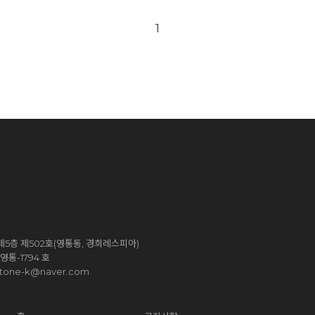
1
5층 제502호(영통동, 경희레스피아)
통-1794 호
stone-k@naver.com