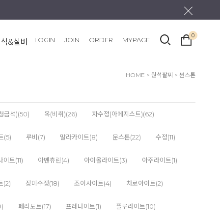
0
LOGIN
JOIN
ORDER
MYPAGE
원석&실버
HOME
>
원석팔찌
>
썬스톤
금석)(50)
옥(비취)(26)
자수정(아메지스트)(62)
(5)
루비(7)
말라카이트(8)
문스톤(22)
수정(11)
이트(11)
아벤츄린(4)
아이올라이트(3)
아주라이트(1)
(2)
장미수정(18)
조이사이트(4)
차로아이트(2)
)
페리도트(17)
프레나이트(1)
플루라이트(10)