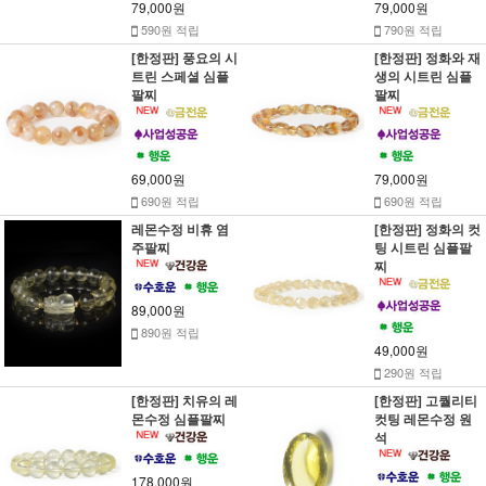
79,000원
79,000원
590원 적립
790원 적립
[한정판] 풍요의 시
[한정판] 정화와 재
트린 스페셜 심플
생의 시트린 심플
팔찌
팔찌
69,000원
79,000원
690원 적립
690원 적립
레몬수정 비휴 염
[한정판] 정화의 컷
주팔찌
팅 시트린 심플팔
찌
89,000원
890원 적립
49,000원
290원 적립
[한정판] 치유의 레
[한정판] 고퀄리티
몬수정 심플팔찌
컷팅 레몬수정 원
석
178,000원