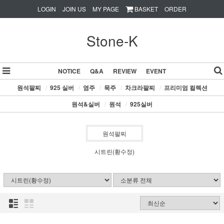
LOGIN
JOIN US
MY PAGE
BASKET
ORDER
Stone-K
NOTICE
Q&A
REVIEW
EVENT
원석팔찌
/
925 실버
/
염주
/
묵주
/
차크라팔찌
/
프리미엄 컬렉션
원석&실버
/
원석
/
925실버
원석팔찌
시트린(황수정)