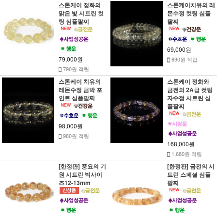
스톤케이 정화의
스톤케이치유의 레
맑은 빛 시트린 컷
몬수정 컷팅 심플
팅 심플팔찌
팔찌
69,000원
79,000원
690원 적립
790원 적립
스톤케이 치유의
스톤케이 정화와
레몬수정 금박 포
금전의 2A급 컷팅
인트 심플팔찌
자수정 시트린 심
플팔찌
98,000원
980원 적립
168,000원
1,680원 적립
[한정판] 풍요의 기
[한정판] 금전의 시
원 시트린 빅사이
트린 스페셜 심플
즈12-13mm
팔찌